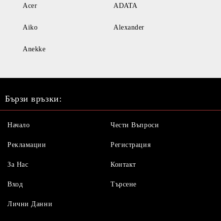
Acer
ADATA
Aiko
Alexander
Anekke
Бързи връзки:
Начало
Чести Въпроси
Рекламации
Регистрация
За Нас
Контакт
Вход
Търсене
Лични Данни