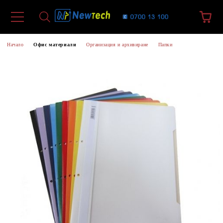
Начало
Офис материали
Организация и архивиране
Папки