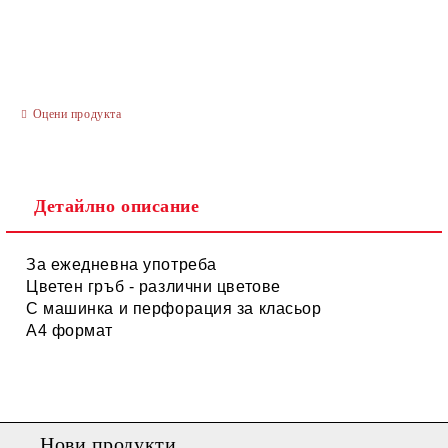
Оцени продукта
Ние ще се свържем с вас в рамките на работния ден.
Детайлно описание
За ежедневна употреба
Цветен гръб - различни цветове
С машинка и перфорация за класьор
А4 формат
Нови продукти