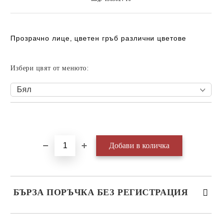
Прозрачно лице, цветен гръб различни цветове
Избери цвят от менюто:
Добави в желани
БЪРЗА ПОРЪЧКА БЕЗ РЕГИСТРАЦИЯ
САМО ПОПЪЛНЕТЕ 3 ПОЛЕТА