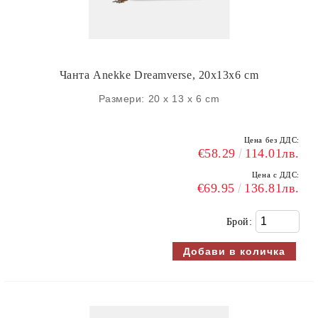
Чанта Anekke Dreamverse, 20x13x6 cm
Размери: 20 x 13 x 6 cm
Цена без ДДС:
€58.29
114.01лв.
Цена с ДДС:
€69.95
136.81лв.
Брой: