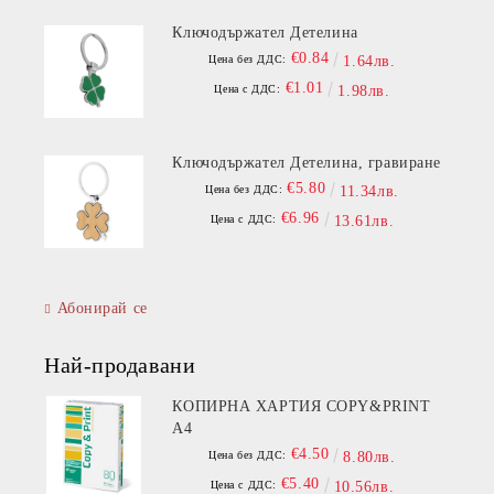
Ключодържател Детелина
€0.84
Цена без ДДС:
1.64лв.
€1.01
Цена с ДДС:
1.98лв.
Ключодържател Детелина, гравиране
€5.80
Цена без ДДС:
11.34лв.
€6.96
Цена с ДДС:
13.61лв.
Абонирай се
Най-продавани
КОПИРНА ХАРТИЯ COPY&PRINT
A4
€4.50
Цена без ДДС:
8.80лв.
€5.40
Цена с ДДС:
10.56лв.