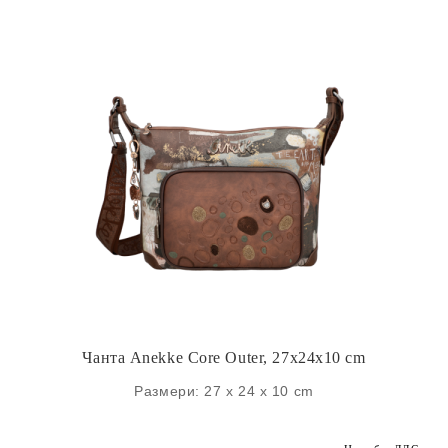
Чанта Anekke Core Outer, 27x24x10 cm
Размери: 27 x 24 x 10 cm