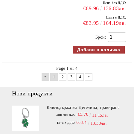
Цена без ДДС:
€69.96
136.83лв.
Цена с ДДС:
€83.95
164.19лв.
Брой:
Page 1 of 4
«
»
1
2
3
4
Нови продукти
Ключодържател Детелина, гравиране
€5.70
Цена без ДДС:
11.15лв.
€6.84
Цена с ДДС:
13.38лв.