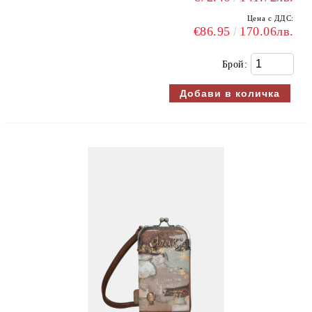
Цена с ДДС:
€86.95
170.06лв.
Брой: