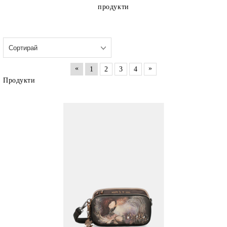
продукти
«
»
1
2
3
4
Продукти