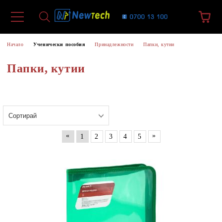
Начало
Ученически пособия
Принадлежности
Папки, кутии
Папки, кутии
«
»
1
2
3
4
5