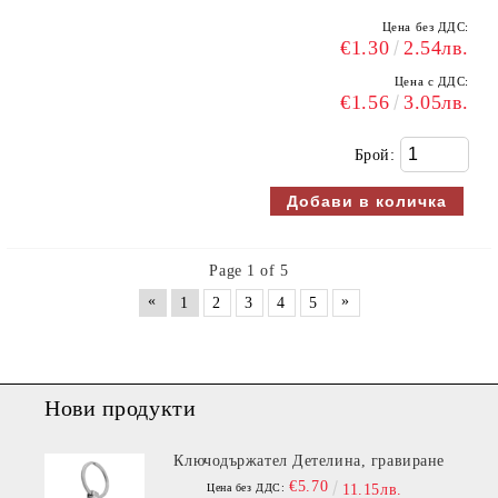
Цена без ДДС:
€1.30
2.54лв.
Цена с ДДС:
€1.56
3.05лв.
Брой:
Page 1 of 5
«
»
1
2
3
4
5
Нови продукти
Ключодържател Детелина, гравиране
€5.70
Цена без ДДС:
11.15лв.