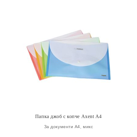
Папка джоб с копче Axent А4
За документи А4, микс