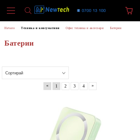
Начало
Техника и консумативи
Офис техника и аксесоари
Батерии
Батерии
«
»
1
2
3
4