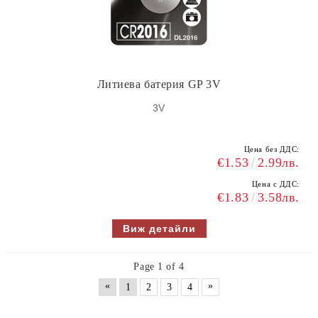
Литиева батерия GP 3V
3V
Цена без ДДС:
€1.53
2.99лв.
Цена с ДДС:
€1.83
3.58лв.
Виж детайли
Page 1 of 4
«
»
1
2
3
4