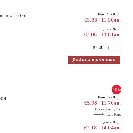
Цена без ДДС:
ucino 16 бр.
€5.88
11.50лв.
Цена с ДДС:
€7.06
13.81лв.
Брой:
-10%
Цена без ДДС:
еин
€5.98
11.70лв.
Каталожна цена:
€6.64
12.99лв.
Цена с ДДС:
€7.18
14.04лв.