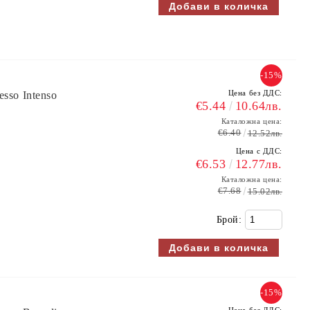
-15%
Цена без ДДС:
sso Intenso
€5.44
10.64лв.
Каталожна цена:
€6.40
12.52лв.
Цена с ДДС:
€6.53
12.77лв.
Каталожна цена:
€7.68
15.02лв.
Брой:
-15%