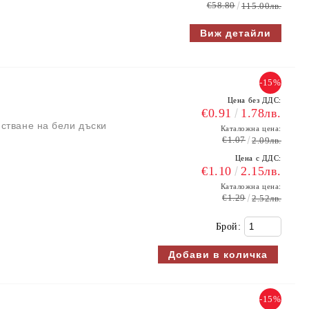
€58.80
115.00лв.
Виж детайли
-15%
Цена без ДДС:
€0.91
1.78лв.
стване на бели дъски
Каталожна цена:
€1.07
2.09лв.
Цена с ДДС:
€1.10
2.15лв.
Каталожна цена:
€1.29
2.52лв.
Брой:
-15%