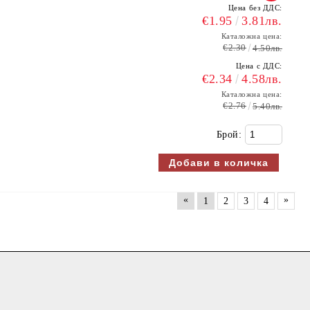
Цена без ДДС:
€1.95
3.81лв.
Каталожна цена:
€2.30
4.50лв.
Цена с ДДС:
€2.34
4.58лв.
Каталожна цена:
€2.76
5.40лв.
Брой:
«
»
1
2
3
4