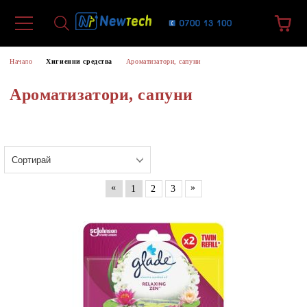
Начало
Хигиенни средства
Ароматизатори, сапуни
Ароматизатори, сапуни
«
»
1
2
3