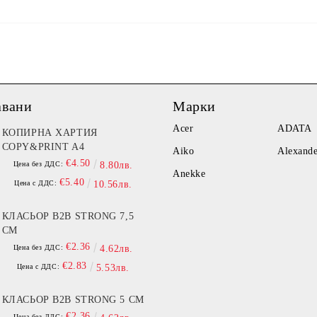
авани
Марки
Acer
ADATA
КОПИРНА ХАРТИЯ
COPY&PRINT A4
Aiko
Alexand
€4.50
Цена без ДДС:
8.80лв.
Anekke
€5.40
Цена с ДДС:
10.56лв.
КЛАСЬОР B2B STRONG 7,5
СМ
€2.36
Цена без ДДС:
4.62лв.
€2.83
Цена с ДДС:
5.53лв.
КЛАСЬОР B2B STRONG 5 СМ
€2.36
Цена без ДДС: