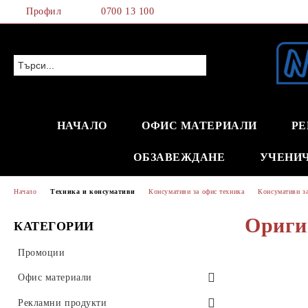
Профил
0700 13 100
НАЧАЛО
ОФИС МАТЕРИАЛИ
РЕ
ОБЗАВЕЖДАНЕ
УЧЕНИ
Начало
Техника и консумативи
Консумативи за офис техника
Консумативи з
Ориги
КАТЕГОРИИ
Промоции
Офис материали
Хартия и хартиени изделия
Рекламни продукти