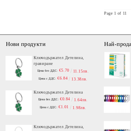
Page 1 of 11
Нови продукти
Най-прод
Ключодържател Детелина,
гравиране
€5.70
Цена без ДДС:
11.15лв.
€6.84
Цена с ДДС:
13.38лв.
Ключодържател Детелина
€0.84
Цена без ДДС:
1.64лв.
€1.01
Цена с ДДС:
1.98лв.
Ключодържател Детелина,