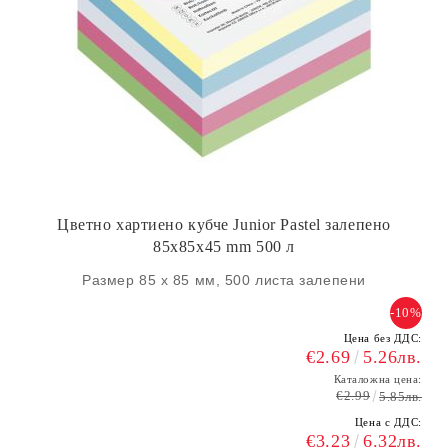
Цветно хартиено кубче Junior Pastel залепено
85х85х45 mm 500 л
Размер 85 х 85 мм, 500 листа залепени
-10%
Цена без ДДС:
€2.69
5.26лв.
Каталожна цена:
€2.99
5.85лв.
Цена с ДДС:
€3.23
6.32лв.