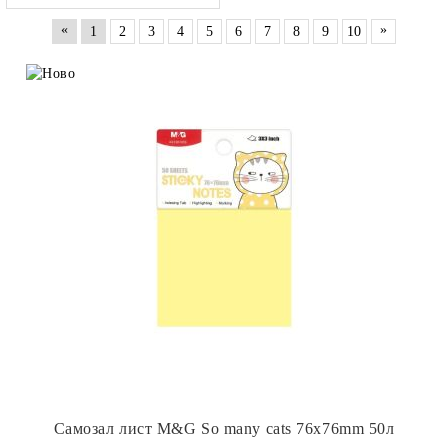
«
»
1
2
3
4
5
6
7
8
9
10
Самозал лист M&G So many cats 76x76mm 50л