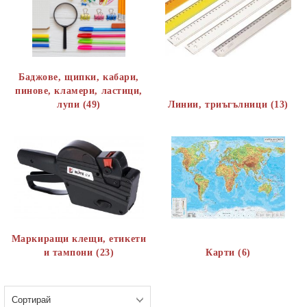
Баджове, щипки, кабари,
пинове, кламери, ластици,
лупи (49)
Линии, триъгълници (13)
Маркиращи клещи, етикети
и тампони (23)
Карти (6)