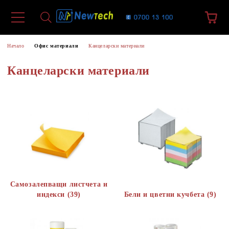
Начало
Офис материали
Канцеларски материали
Канцеларски материали
Самозалепващи листчета и
индекси (39)
Бели и цветни кучбета (9)