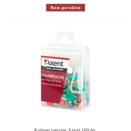
Виж детайли
Кабари цветни Axent 100 бр.