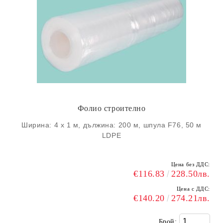
Фолио строително
Ширина: 4 х 1 м, дължина: 200 м, шпула F76, 50 м
LDPE
Цена без ДДС:
€116.83
228.50лв.
Цена с ДДС:
€140.20
274.21лв.
Брой: