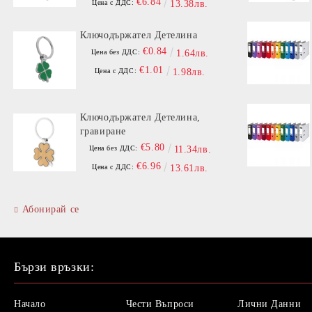
€6.84
Цена с ДДС:
13.38лв.
Ключодържател Детелина
€0.84
Цена без ДДС:
1.64лв.
€1.01
Цена с ДДС:
1.98лв.
Ключодържател Детелина,
гравиране
€5.80
Цена без ДДС:
11.34лв.
€6.96
Цена с ДДС:
13.61лв.
Абонирай се
Бързи връзки:
Начало
Чести Въпроси
Лични Данни