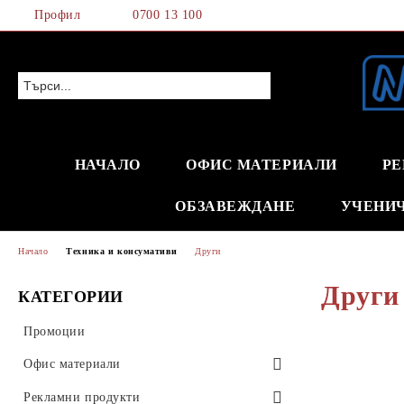
Профил
0700 13 100
НАЧАЛО
ОФИС МАТЕРИАЛИ
РЕ
ОБЗАВЕЖДАНЕ
УЧЕНИ
Начало
Техника и консумативи
Други
Други
КАТЕГОРИИ
Промоции
Офис материали
Хартия и хартиени изделия
Рекламни продукти