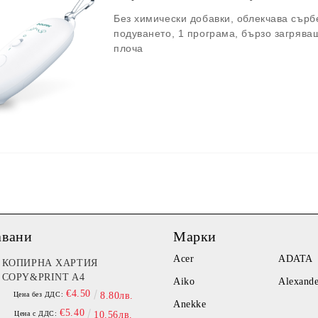
Без химически добавки, облекчава сърб
подуването, 1 програма, бързо загрява
плоча
авани
Марки
Acer
ADATA
КОПИРНА ХАРТИЯ
COPY&PRINT A4
Aiko
Alexand
€4.50
Цена без ДДС:
8.80лв.
Anekke
€5.40
Цена с ДДС:
10.56лв.