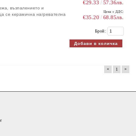
€29.33
57.36лв.
ежа, възпалението и
Цена с ДДС:
ща се керамична нагревателна
€35.20
68.85лв.
Брой:
«
»
1
er