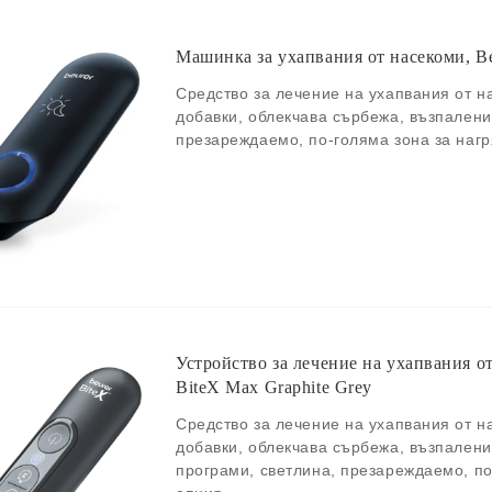
Машинка за ухапвания от насекоми, B
Средство за лечение на ухапвания от н
добавки, облекчава сърбежа, възпалени
презареждаемо, по-голяма зона за нагр
Устройство за лечение на ухапвания о
BiteX Max Graphite Grey
Средство за лечение на ухапвания от н
добавки, облекчава сърбежа, възпалени
програми, светлина, презареждаемо, по