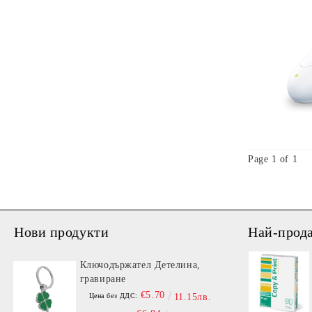
Бюра с регулиране
Папки, кутии
Бюра и заседателни маси
Пластелин, моделини
Серия за ученици
Гумички, ножици, лепила и други
Материали за творчество
Page 1 of 1
Нови продукти
Най-прод
Ключодържател Детелина,
гравиране
€5.70
Цена без ДДС:
11.15лв.