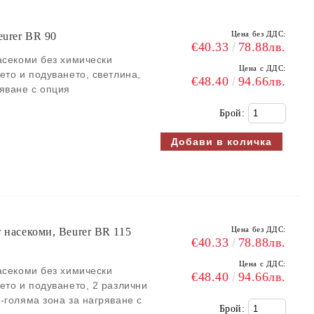
Цена без ДДС:
eurer BR 90
€40.33
78.88лв.
асекоми без химически
Цена с ДДС:
ето и подуването, светлина,
€48.40
94.66лв.
яване с опция
Брой:
Цена без ДДС:
т насекоми, Beurer BR 115
€40.33
78.88лв.
Цена с ДДС:
асекоми без химически
€48.40
94.66лв.
ето и подуването, 2 различни
-голяма зона за нагряване с
Брой: