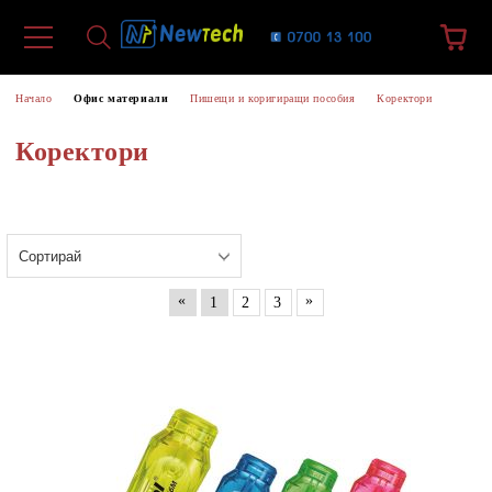
Начало
Офис материали
Пишещи и коригиращи пособия
Коректори
Коректори
«
»
1
2
3