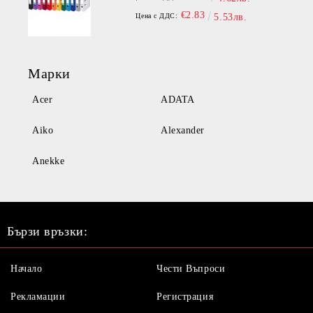
€2.83
Цена с ДДС:
5.53лв.
Марки
Acer
ADATA
Aiko
Alexander
Anekke
Бързи връзки:
Начало
Чести Въпроси
Рекламации
Регистрация