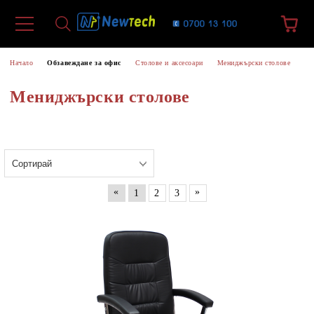
Начало
Обзавеждане за офис
Столове и аксесоари
Мениджърски столове
Мениджърски столове
«
»
1
2
3