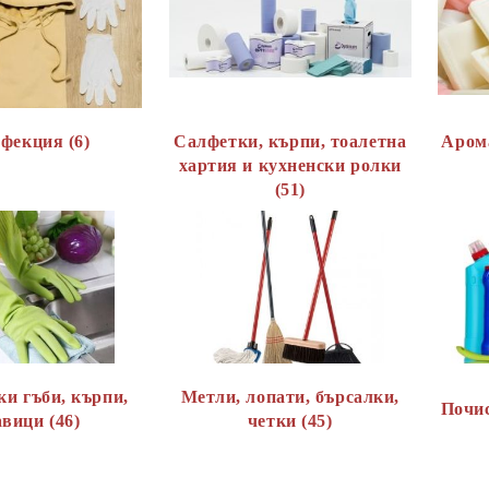
фекция (6)
Салфетки, кърпи, тоалетна
Арома
хартия и кухненски ролки
(51)
и гъби, кърпи,
Метли, лопати, бърсалки,
Почис
вици (46)
четки (45)