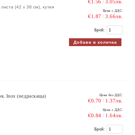
€1.56
3.05лв.
листа (42 x 38 см), кутия
Цена с ДДС:
€1.87
3.66лв.
Брой:
Цена без ДДС:
оя, Inox (недраскаща)
€0.70
1.37лв.
Цена с ДДС:
€0.84
1.64лв.
Брой: