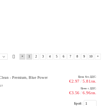
«
»
1
2
3
4
5
6
7
8
9
10
Цена без ДДС:
lean - Premium, Blue Power
€2.97
5.81лв.
ст
Цена с ДДС:
€3.56
6.96лв.
Брой: