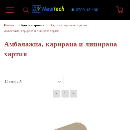
Начало
Офис материали
Хартия и хартиени изделия
Амбалажна, карирана и линирана хартия
Амбалажна, карирана и линирана
хартия
«
»
1