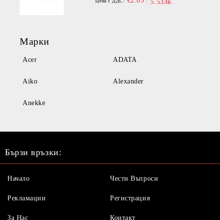
€2.83
Цена с ДДС:
5.53лв.
Марки
Acer
ADATA
Aiko
Alexander
Anekke
Бързи връзки:
Начало
Чести Въпроси
Рекламации
Регистрация
За Нас
Контакт