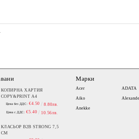
Ние ще се свържем с вас в рамки
т
авани
Марки
Acer
ADATA
КОПИРНА ХАРТИЯ
COPY&PRINT A4
Aiko
Alexand
€4.50
Цена без ДДС:
8.80лв.
Anekke
€5.40
Цена с ДДС:
10.56лв.
КЛАСЬОР B2B STRONG 7,5
СМ