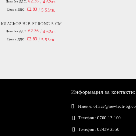
€2.36
Цена без ДДС:
4.62лв.
€2.83
Цена с ДДС:
5.53лв.
КЛАСЬОР B2B STRONG 5 СМ
€2.36
Цена без ДДС:
4.62лв.
€2.83
Цена с ДДС:
5.53лв.
Информация за контакти:
Имейл:
office@newtech-bg.c
Телефон:
0700 13 100
Телефон:
02439 2550