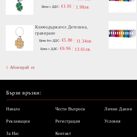
€1.01
Цена с ДДС:
1.98лв.
Ключодържател Детелина,
гравиране
€5.80
Цена без ДДС:
11.34лв.
€6.96
Цена с ДДС:
13.61лв.
Абонирай се
Бързи връзки:
Начало
Чести Въпроси
Лични Данни
Рекламации
Регистрация
Условия
За Нас
Контакт