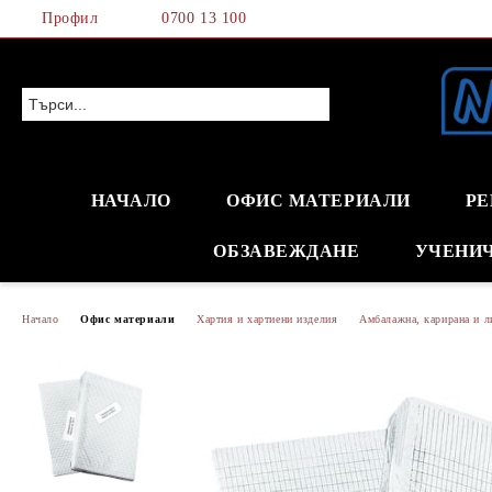
Профил
0700 13 100
НАЧАЛО
ОФИС МАТЕРИАЛИ
РЕ
ОБЗАВЕЖДАНЕ
УЧЕНИ
Начало
Офис материали
Хартия и хартиени изделия
Амбалажна, карирана и л