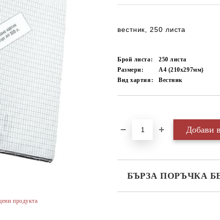
вестник, 250 листа
Брой листа:
250
листа
Размери:
А4 (210х297мм)
Вид хартия:
Вестник
Добави в желани
БЪРЗА ПОРЪЧКА Б
САМО ПОПЪЛНЕТЕ 3 ПОЛЕТА
цени продукта