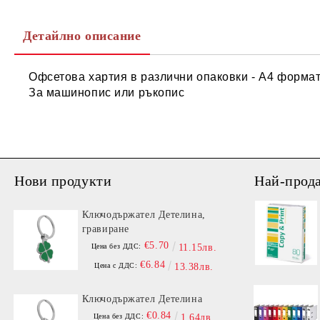
Детайлно описание
Офсетова хартия в различни опаковки - А4 форма
За машинопис или ръкопис
Нови продукти
Най-прод
Ключодържател Детелина,
гравиране
€5.70
Цена без ДДС:
11.15лв.
€6.84
Цена с ДДС:
13.38лв.
Ключодържател Детелина
€0.84
Цена без ДДС:
1.64лв.