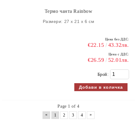
Термо чанта Rainbow
Размери: 27 х 21 х 6 см
Цена без ДДС:
€22.15
43.32лв.
Цена с ДДС:
€26.59
52.01лв.
Брой:
Page 1 of 4
«
»
1
2
3
4