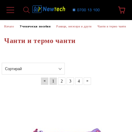
Начало
Ученически пособия
Раници, несесери и други
Чанти и термо чанти
Чанти и термо чанти
«
»
1
2
3
4