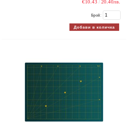
€10.43
20.40лв.
Брой: