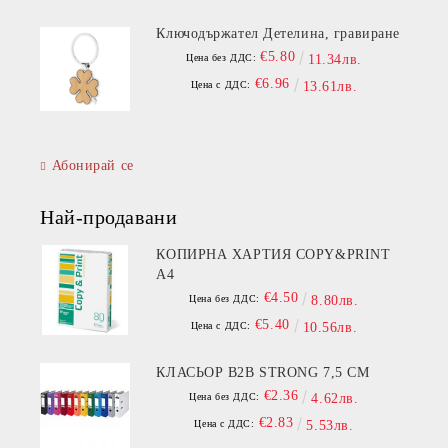
Ключодържател Детелина, гравиране
€5.80
Цена без ДДС:
11.34лв.
€6.96
Цена с ДДС:
13.61лв.
Абонирай се
Най-продавани
КОПИРНА ХАРТИЯ COPY&PRINT
A4
€4.50
Цена без ДДС:
8.80лв.
€5.40
Цена с ДДС:
10.56лв.
КЛАСЬОР B2B STRONG 7,5 СМ
€2.36
Цена без ДДС:
4.62лв.
€2.83
Цена с ДДС:
5.53лв.