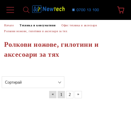
Начало
Техника и консумативи
Офис техника и аксесоари
Ролкови ножове, гилотини и аксесоари за тях
Ролкови ножове, гилотини и
аксесоари за тях
«
»
1
2