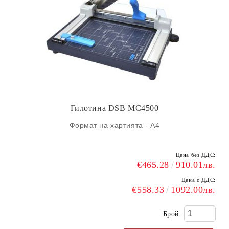
Гилотина DSB MC4500
Формат на хартията - А4
Цена без ДДС:
€465.28
910.01лв.
Цена с ДДС:
€558.33
1092.00лв.
Брой: