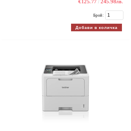
€125.77
245.98лв.
Брой: