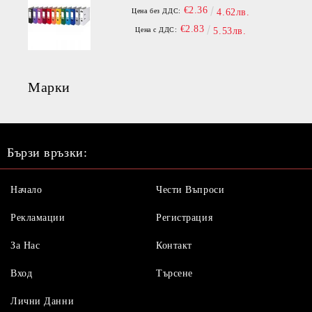
€2.36
Цена без ДДС:
4.62лв.
€2.83
Цена с ДДС:
5.53лв.
Марки
Бързи връзки:
Начало
Чести Въпроси
Рекламации
Регистрация
За Нас
Контакт
Вход
Търсене
Лични Данни