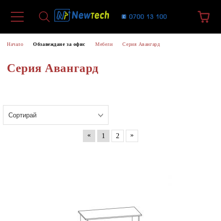
Начало
Обзавеждане за офис
Мебели
Серия Авангард
Серия Авангард
«
»
1
2