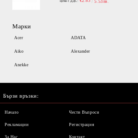
€2.83
Цена с ДДС:
5.53лв.
Марки
Acer
ADATA
Aiko
Alexander
Anekke
Бързи връзки:
Начало
Чести Въпроси
Рекламации
Регистрация
За Нас
Контакт