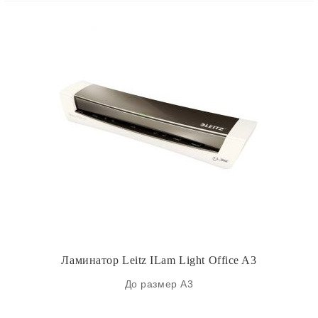
Ламинатор Leitz ILam Light Оffice A3
До размер А3