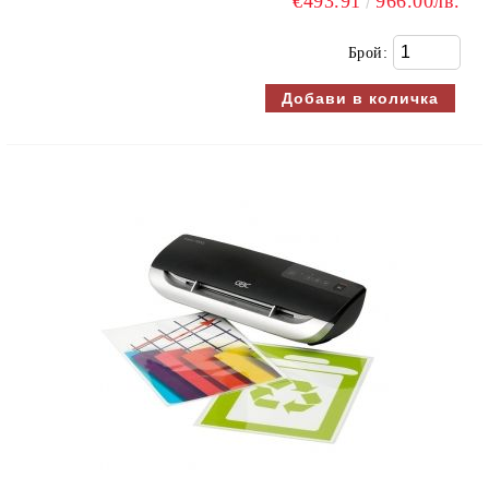
€493.91
966.00лв.
Брой: