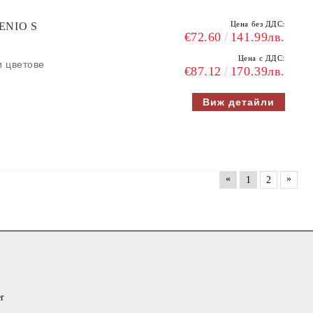
Цена без ДДС:
ENIO S
€72.60
141.99лв.
Цена с ДДС:
и цветове
€87.12
170.39лв.
Виж детайли
«
»
1
2
er