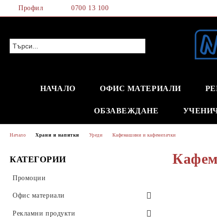
Профил
0700 13 100
НАЧАЛО
ОФИС МАТЕРИАЛИ
РЕ
ОБЗАВЕЖДАНЕ
УЧЕНИ
Начало
Храни и напитки
Уреди
Кафемашини и кафемелачки
Кафем
КАТЕГОРИИ
Промоции
Офис материали
Хартия и хартиени изделия
Рекламни продукти