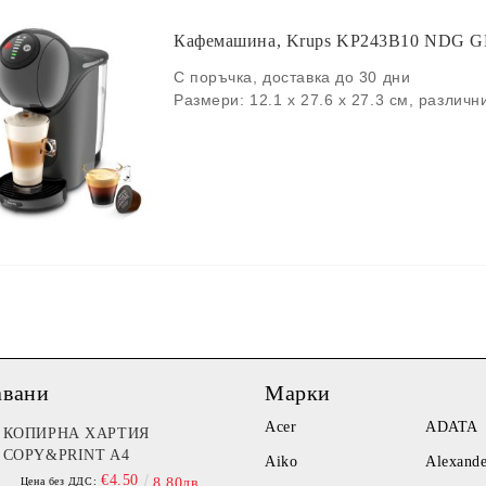
Кафемашина, Krups KP243B10 NDG G
С поръчка, доставка до 30 дни
Размери: 12.1 x 27.6 x 27.3 см, различн
авани
Марки
Acer
ADATA
КОПИРНА ХАРТИЯ
COPY&PRINT A4
Aiko
Alexand
€4.50
Цена без ДДС:
8.80лв.