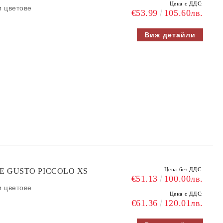
Цена с ДДС:
и цветове
€53.99
105.60лв.
Виж детайли
Цена без ДДС:
LCE GUSTO PICCOLO XS
€51.13
100.00лв.
и цветове
Цена с ДДС:
€61.36
120.01лв.