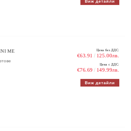
Виж детайли
Цена без ДДС:
INI ME
€63.91
125.00лв.
ветове
Цена с ДДС:
€76.69
149.99лв.
Виж детайли