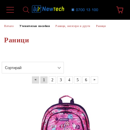
Начало
Ученически пособия
Раници, несесери и други
Раници
Раници
«
»
1
2
3
4
5
6