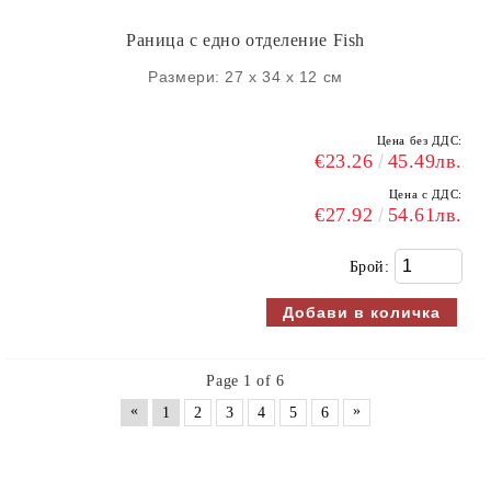
Раница с едно отделение Fish
Размери: 27 х 34 х 12 см
Цена без ДДС:
€23.26
45.49лв.
Цена с ДДС:
€27.92
54.61лв.
Брой:
Page 1 of 6
«
»
1
2
3
4
5
6