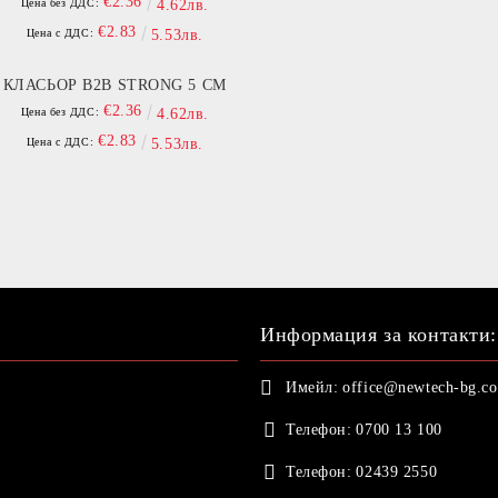
€2.36
Цена без ДДС:
4.62лв.
€2.83
Цена с ДДС:
5.53лв.
КЛАСЬОР B2B STRONG 5 СМ
€2.36
Цена без ДДС:
4.62лв.
€2.83
Цена с ДДС:
5.53лв.
Информация за контакти:
Имейл:
office@newtech-bg.c
Телефон:
0700 13 100
Телефон:
02439 2550