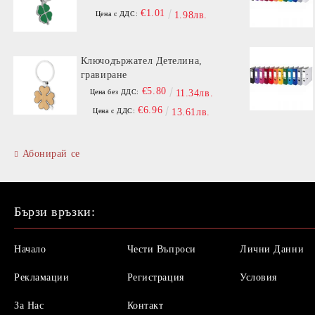
€1.01
Цена с ДДС:
1.98лв.
Ключодържател Детелина,
гравиране
€5.80
Цена без ДДС:
11.34лв.
€6.96
Цена с ДДС:
13.61лв.
Абонирай се
Бързи връзки:
Начало
Чести Въпроси
Лични Данни
Рекламации
Регистрация
Условия
За Нас
Контакт