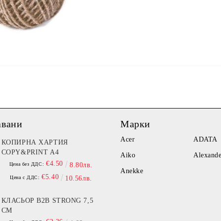
авани
Марки
Acer
ADATA
КОПИРНА ХАРТИЯ
COPY&PRINT A4
Aiko
Alexand
€4.50
Цена без ДДС:
8.80лв.
Anekke
€5.40
Цена с ДДС:
10.56лв.
КЛАСЬОР B2B STRONG 7,5
СМ