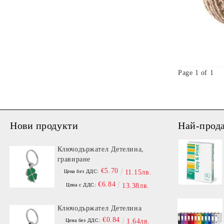
Page 1 of 1
Нови продукти
Най-прод
Ключодържател Детелина,
гравиране
€5.70
Цена без ДДС:
11.15лв.
€6.84
Цена с ДДС:
13.38лв.
Ключодържател Детелина
€0.84
Цена без ДДС:
1.64лв.