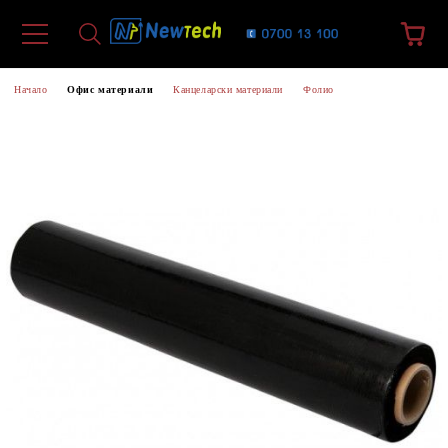
Начало
Офис материали
Канцеларски материали
Фолио