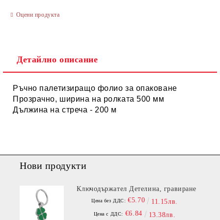
Оцени продукта
Ние ще се свържем с вас в рамките на работния ден.
Детайлно описание
Ръчно палетизиращо фолио за опаковане
Прозрачно, ширина на ролката 500 мм
Дължина на стреча - 200 м
Нови продукти
Ключодържател Детелина, гравиране
€5.70
Цена без ДДС:
11.15лв.
€6.84
Цена с ДДС:
13.38лв.