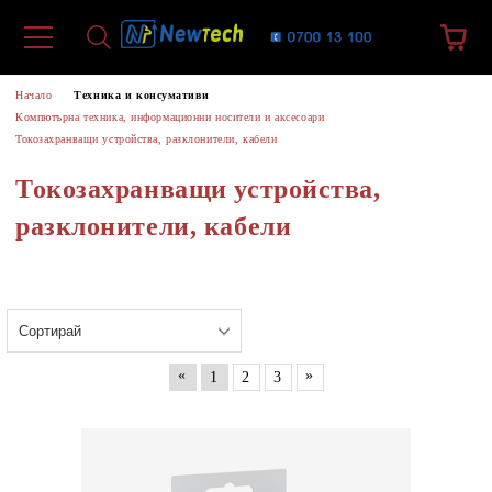
Начало
Техника и консумативи
Компютърна техника, информационни носители и аксесоари
Токозахранващи устройства, разклонители, кабели
Токозахранващи устройства,
разклонители, кабели
«
»
1
2
3