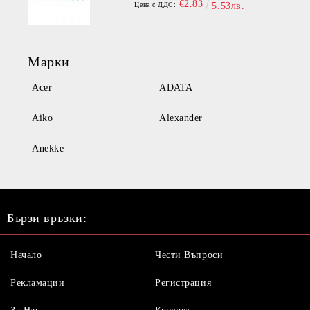
€2.83
Цена с ДДС:
5.53лв.
Марки
Acer
ADATA
Aiko
Alexander
Anekke
Бързи връзки:
Начало
Чести Въпроси
Рекламации
Регистрация