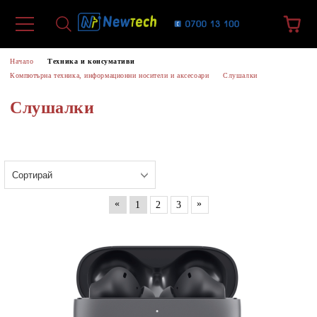
Начало
Техника и консумативи
Компютърна техника, информационни носители и аксесоари
Слушалки
Слушалки
«
»
1
2
3