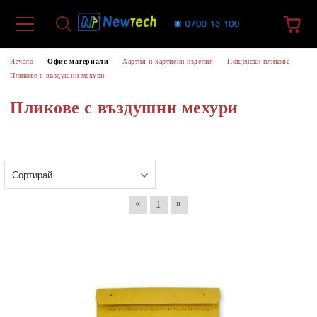
Начало
Офис материали
Хартия и хартиени изделия
Пощенски пликове
Пликове с въздушни мехури
Пликове с въздушни мехури
«
»
1