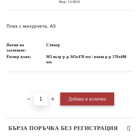
Код:
1119020
Плик с мехурчета, А3
Начин на
Стикер
залепване:
Размер плик:
М3 вътр р-р 345х470 мм / външ р-р 370х480
мм
Добави в желани
БЪРЗА ПОРЪЧКА БЕЗ РЕГИСТРАЦИЯ