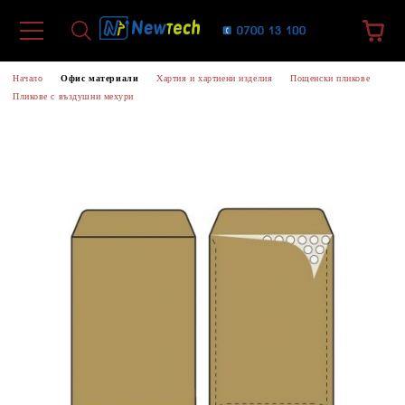
Начало
Офис материали
Хартия и хартиени изделия
Пощенски пликове
Пликове с въздушни мехури