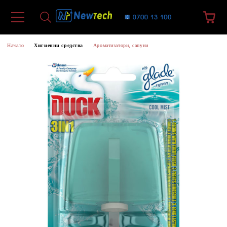
Начало
Хигиенни средства
Ароматизатори, сапуни