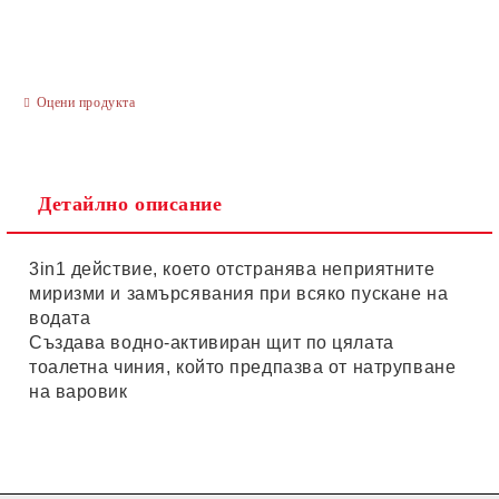
Оцени продукта
Ние ще се свържем с вас в рамките на работния ден.
Детайлно описание
3in1 действие, което отстранява неприятните
миризми и замърсявания при всяко пускане на
водата
Създава водно-активиран щит по цялата
тоалетна чиния, който предпазва от натрупване
на варовик