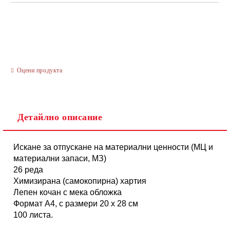
САМО ПОПЪЛНЕТЕ 3 ПОЛЕТА
Оцени продукта
Ние ще се свържем с вас в рамките на работния ден.
Детайлно описание
Искане за отпускане на материални ценности (МЦ и
материални запаси, МЗ)
26 реда
Химизирана (самокопирна) хартия
Лепен кочан с мека обложка
Формат А4, с размери 20 х 28 см
100 листа.