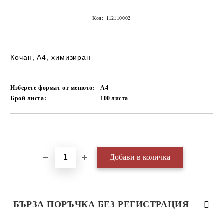
Код:
112110002
Кочан, А4, химизиран
Изберете формат от менюто:
А4
Брой листа:
100
листа
Добави в желани
БЪРЗА ПОРЪЧКА БЕЗ РЕГИСТРАЦИЯ