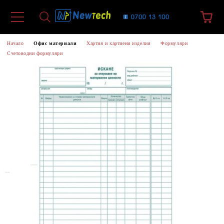
Начало
Офис материали
Хартия и хартиени изделия
Формуляри
Счетоводни формуляри