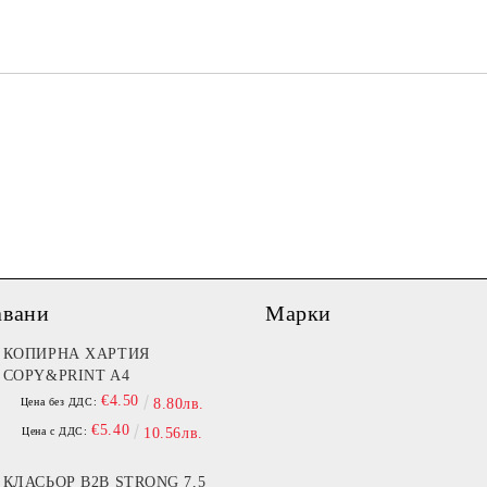
Ние ще се свържем с вас в рамки
авани
Марки
КОПИРНА ХАРТИЯ
COPY&PRINT A4
€4.50
Цена без ДДС:
8.80лв.
€5.40
Цена с ДДС:
10.56лв.
КЛАСЬОР B2B STRONG 7,5