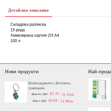
Детайлно описание
Складова разписка
15 реда
Химизирана хартия 2/3 А4
100 л
Нови продукти
Най-прод
Ключодържател Детелина,
гравиране
€5.70
Цена без ДДС:
11.15лв.
€6.84
Цена с ДДС:
13.38лв.