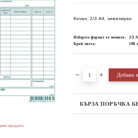
Кочан, 2/3 А4, химизиран
Изберете формат от менюто:
2/3 
Брой листа:
100
Добави в желани
БЪРЗА ПОРЪЧКА Б
САМО ПОПЪЛНЕТЕ 3 ПОЛЕТА
цени продукта