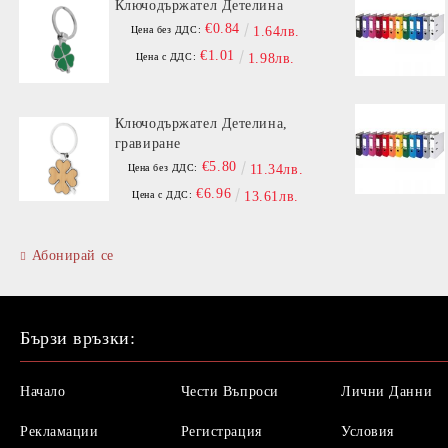
Ключодържател Детелина
€0.84
Цена без ДДС:
1.64лв.
€1.01
Цена с ДДС:
1.98лв.
Ключодържател Детелина,
гравиране
€5.80
Цена без ДДС:
11.34лв.
€6.96
Цена с ДДС:
13.61лв.
Абонирай се
Бързи връзки:
Начало
Чести Въпроси
Лични Данни
Рекламации
Регистрация
Условия