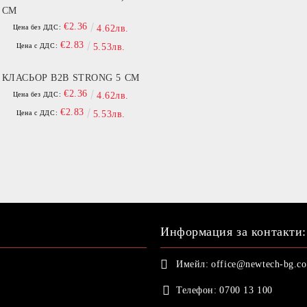
СМ
€2.36
Цена без ДДС:
4.62лв.
€2.83
Цена с ДДС:
5.53лв.
КЛАСЬОР B2B STRONG 5 СМ
€2.36
Цена без ДДС:
4.62лв.
€2.83
Цена с ДДС:
5.53лв.
Информация за контакти:
Имейл:
office@newtech-bg.c
Телефон:
0700 13 100