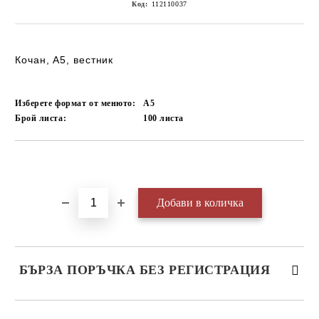
Код:
112110037
Кочан, А5, вестник
Изберете формат от менюто:
А5
Брой листа:
100
листа
Добави в желани
БЪРЗА ПОРЪЧКА БЕЗ РЕГИСТРАЦИЯ
САМО ПОПЪЛНЕТЕ 3 ПОЛЕТА