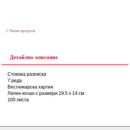
Оцени продукта
Ние ще се свържем с вас в рамките на работния ден.
Детайлно описание
Стокова разписка
7 реда
Вестникарска хартия
Лепен кочан с размери 19.5 х 14 см
100 листа