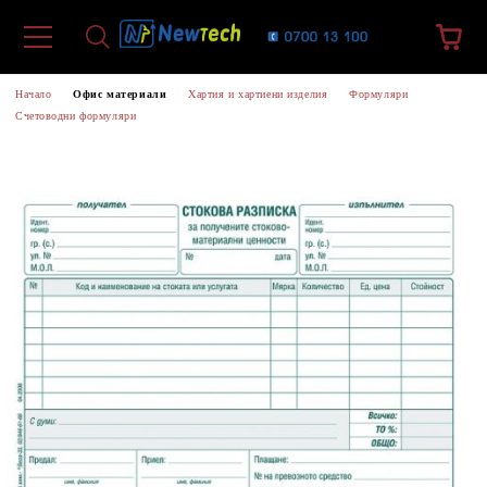
Начало
Офис материали
Хартия и хартиени изделия
Формуляри
Счетоводни формуляри