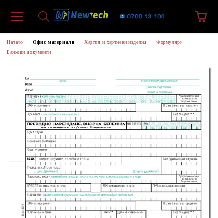
Начало
Офис материали
Хартия и хартиени изделия
Формуляри
Банкови документи