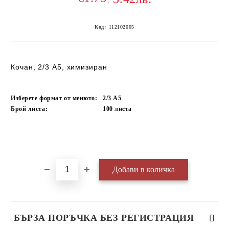
Код:
112102005
Кочан, 2/3 А5, химизиран
Изберете формат от менюто:
2/3 А5
Брой листа:
100
листа
Добави в желани
БЪРЗА ПОРЪЧКА БЕЗ РЕГИСТРАЦИЯ