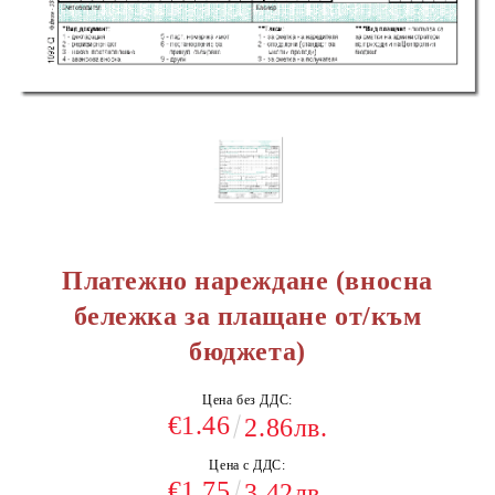
Платежно нареждане (вносна
бележка за плащане от/към
бюджета)
Цена без ДДС:
€1.46
2.86лв.
Цена с ДДС:
€1.75
3.42лв.