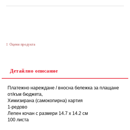
САМО ПОПЪЛНЕТЕ 3 ПОЛЕТА
Оцени продукта
Ние ще се свържем с вас в рамките на работния ден.
Детайлно описание
Платежно нареждане / вносна бележка за плащане
от/към бюджета,
Химизирана (самокопирна) хартия
1-редово
Лепен кочан с размери 14.7 х 14.2 см
100 листа