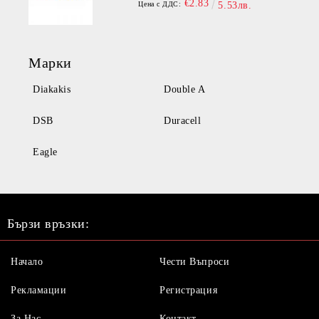
€2.83
Цена с ДДС:
5.53лв.
Марки
Diakakis
Double A
DSB
Duracell
Eagle
Бързи връзки:
Начало
Чести Въпроси
Рекламации
Регистрация
За Нас
Контакт