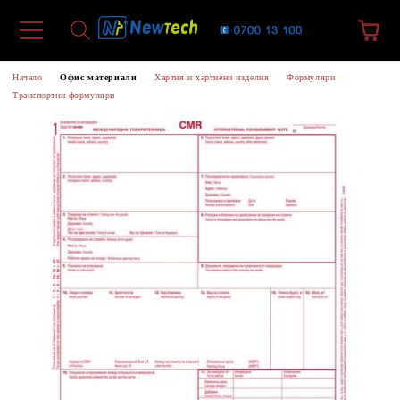
Начало
Офис материали
Хартия и хартиени изделия
Формуляри
Транспортни формуляри