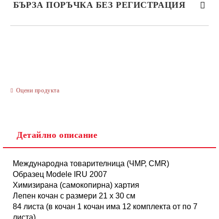
БЪРЗА ПОРЪЧКА БЕЗ РЕГИСТРАЦИЯ
САМО ПОПЪЛНЕТЕ 3 ПОЛЕТА
Оцени продукта
Ние ще се свържем с вас в рамките на работния ден.
Детайлно описание
Международна товарителница (ЧМР, CMR)
Образец Modele IRU 2007
Химизирана (самокопирна) хартия
Лепен кочан с размери 21 х 30 см
84 листа (в кочан 1 кочан има 12 комплекта от по 7
листа)