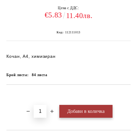
Цена с ДДС:
€5.83
11.40лв.
Код:
112111013
Кочан, А4, химизиран
Брой листа:
84
листа
Добави в желани