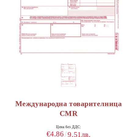
Международна товарителница
CMR
Цена без ДДС:
€4.86
9.51лв.