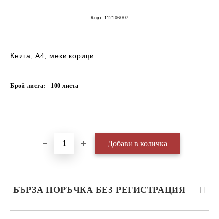
Код:
112106007
Книга, А4, меки корици
Брой листа:
100
листа
Добави в желани
БЪРЗА ПОРЪЧКА БЕЗ РЕГИСТРАЦИЯ
САМО ПОПЪЛНЕТЕ 3 ПОЛЕТА