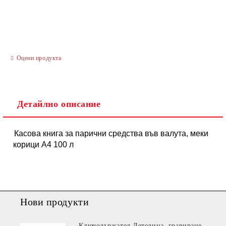
Оцени продукта
Ние ще се свържем с вас в рамките на работния ден.
Детайлно описание
Касова книга за парични средства във валута, меки
корици А4 100 л
Нови продукти
Ключодържател Детелина, гравиране