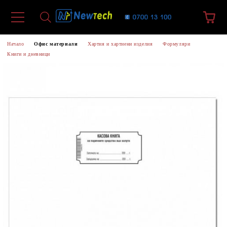
Начало
Офис материали
Хартия и хартиени изделия
Формуляри
Книги и дневници