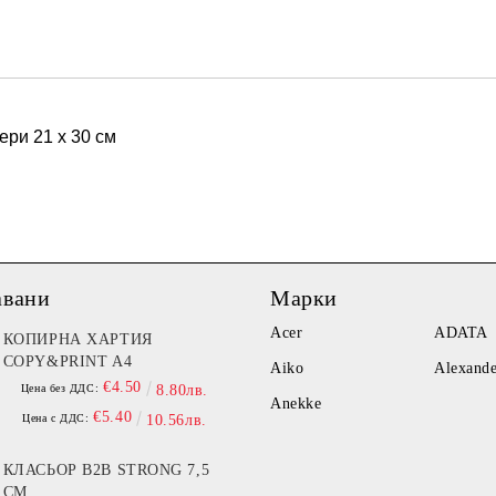
Ние ще се свържем с вас в рамки
ери 21 х 30 см
авани
Марки
Acer
ADATA
КОПИРНА ХАРТИЯ
COPY&PRINT A4
Aiko
Alexand
€4.50
Цена без ДДС:
8.80лв.
Anekke
€5.40
Цена с ДДС:
10.56лв.
КЛАСЬОР B2B STRONG 7,5
СМ