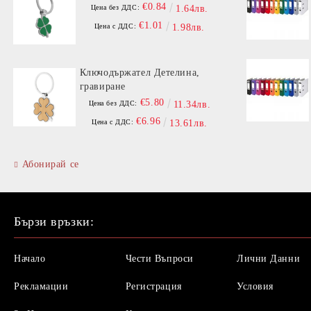
€0.84
Цена без ДДС:
1.64лв.
€1.01
Цена с ДДС:
1.98лв.
Ключодържател Детелина,
гравиране
€5.80
Цена без ДДС:
11.34лв.
€6.96
Цена с ДДС:
13.61лв.
Абонирай се
Бързи връзки:
Начало
Чести Въпроси
Лични Данни
Рекламации
Регистрация
Условия