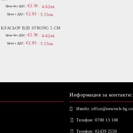
€2.36
Цена без ДДС:
4.62лв.
€2.83
Цена с ДДС:
5.53лв.
КЛАСЬОР B2B STRONG 5 СМ
€2.36
Цена без ДДС:
4.62лв.
€2.83
Цена с ДДС:
5.53лв.
Информация за контакти:
Имейл:
office@newtech-bg.c
Телефон:
0700 13 100
Телефон:
02439 2550