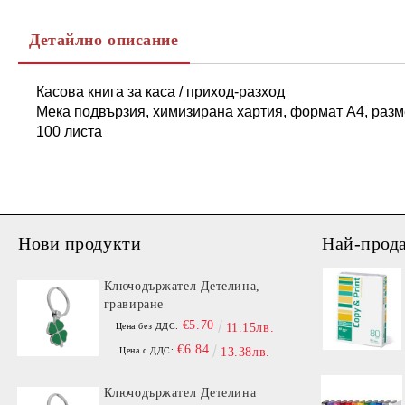
Детайлно описание
Касова книга за каса / приход-разход
Мека подвързия, химизирана хартия, формат А4, разм
100 листа
Нови продукти
Най-прод
Ключодържател Детелина,
гравиране
€5.70
Цена без ДДС:
11.15лв.
€6.84
Цена с ДДС:
13.38лв.
Ключодържател Детелина