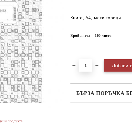
Книга, А4, меки корици
Брой листа:
100
листа
Добави в желани
БЪРЗА ПОРЪЧКА Б
САМО ПОПЪЛНЕТЕ 3 ПОЛЕТА
цени продукта