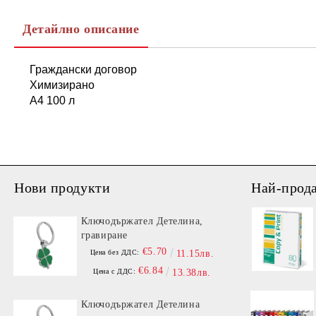
Детайлно описание
Граждански договор
Химизирано
А4 100 л
Нови продукти
Най-прод
Ключодържател Детелина,
гравиране
€5.70
Цена без ДДС:
11.15лв.
€6.84
Цена с ДДС:
13.38лв.
Ключодържател Детелина