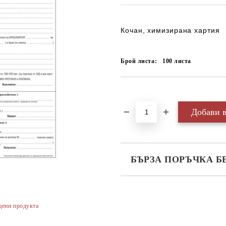
Кочан, химизирана хартия
Брой листа:
100
листа
Добави в желани
БЪРЗА ПОРЪЧКА Б
САМО ПОПЪЛНЕТЕ 3 ПОЛЕТА
цени продукта