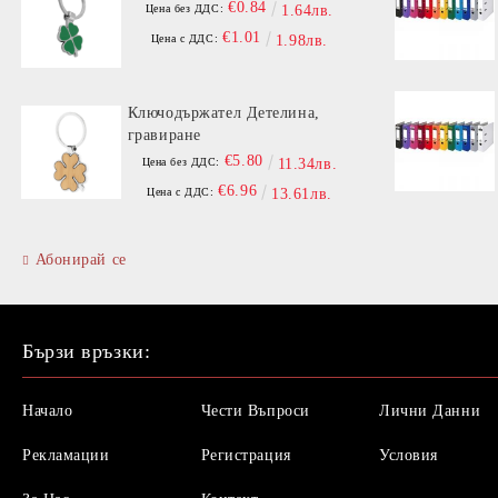
€0.84
Цена без ДДС:
1.64лв.
€1.01
Цена с ДДС:
1.98лв.
Ключодържател Детелина,
гравиране
€5.80
Цена без ДДС:
11.34лв.
€6.96
Цена с ДДС:
13.61лв.
Абонирай се
Бързи връзки:
Начало
Чести Въпроси
Лични Данни
Рекламации
Регистрация
Условия