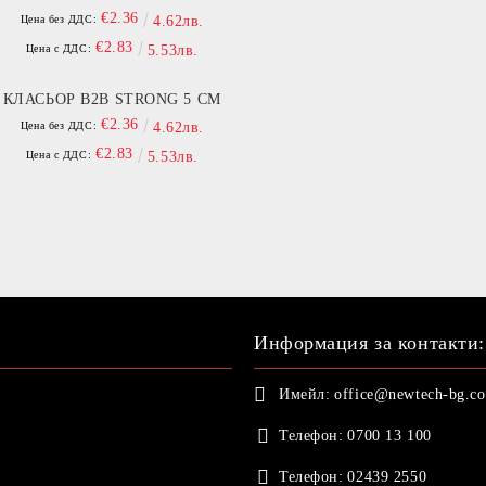
€2.36
Цена без ДДС:
4.62лв.
€2.83
Цена с ДДС:
5.53лв.
КЛАСЬОР B2B STRONG 5 СМ
€2.36
Цена без ДДС:
4.62лв.
€2.83
Цена с ДДС:
5.53лв.
Информация за контакти:
Имейл:
office@newtech-bg.c
Телефон:
0700 13 100
Телефон:
02439 2550