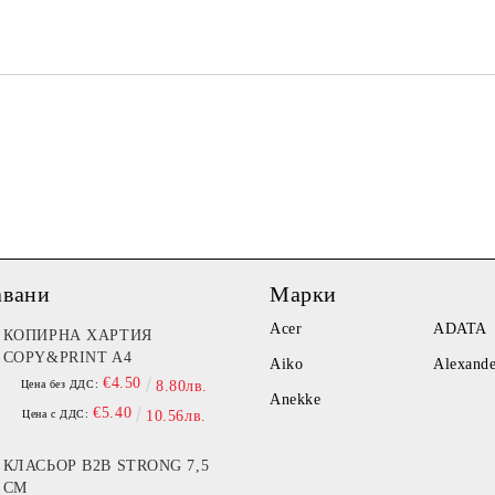
Ние ще се свържем с вас в рамки
авани
Марки
Acer
ADATA
КОПИРНА ХАРТИЯ
COPY&PRINT A4
Aiko
Alexand
€4.50
Цена без ДДС:
8.80лв.
Anekke
€5.40
Цена с ДДС:
10.56лв.
КЛАСЬОР B2B STRONG 7,5
СМ