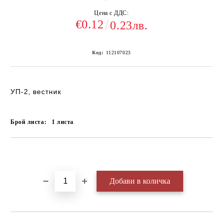
Цена с ДДС:
€0.12
0.23лв.
Код:
112107023
УП-2, вестник
Брой листа:
1
листа
Добави в желани