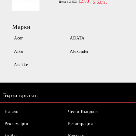
€2.83
Цена с ДДС:
5.53лв.
Марки
Acer
ADATA
Aiko
Alexander
Anekke
Бързи връзки:
Начало
Чести Въпроси
Рекламации
Регистрация
За Нас
Контакт