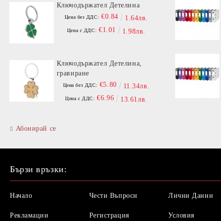
Ключодържател Детелина
€0.84
Цена без ДДС:
1.64лв.
€1.01
Цена с ДДС:
1.98лв.
Ключодържател Детелина,
гравиране
€5.80
Цена без ДДС:
11.34лв.
€6.96
Цена с ДДС:
13.61лв.
Абонирай се
Бързи връзки:
Начало
Чести Въпроси
Лични Данни
Рекламации
Регистрация
Условия