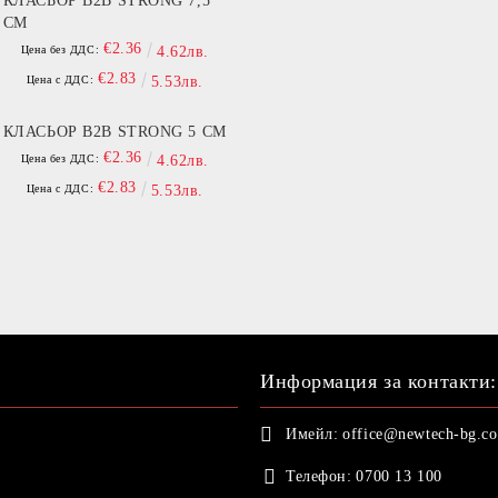
КЛАСЬОР B2B STRONG 7,5
СМ
€2.36
Цена без ДДС:
4.62лв.
€2.83
Цена с ДДС:
5.53лв.
КЛАСЬОР B2B STRONG 5 СМ
€2.36
Цена без ДДС:
4.62лв.
€2.83
Цена с ДДС:
5.53лв.
Информация за контакти:
Имейл:
office@newtech-bg.c
Телефон:
0700 13 100