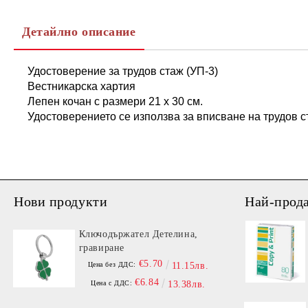
Детайлно описание
Удостоверение за трудов стаж (УП-3)
Вестникарска хартия
Лепен кочан с размери 21 х 30 см.
Удостоверението се използва за вписване на трудов 
Нови продукти
Най-прод
Ключодържател Детелина,
гравиране
€5.70
Цена без ДДС:
11.15лв.
€6.84
Цена с ДДС:
13.38лв.