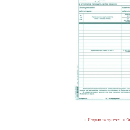
Изпрати на приятел
О