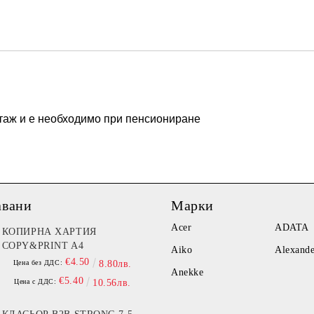
Ние ще се свържем с вас в рамки
стаж и е необходимо при пенсиониране
авани
Марки
Acer
ADATA
КОПИРНА ХАРТИЯ
COPY&PRINT A4
Aiko
Alexand
€4.50
Цена без ДДС:
8.80лв.
Anekke
€5.40
Цена с ДДС:
10.56лв.