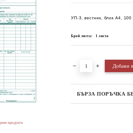
УП-3, вестник, блок А4, 100
Брой листа:
1
листа
Добави в желани
БЪРЗА ПОРЪЧКА Б
САМО ПОПЪЛНЕТЕ 3 ПОЛЕТА
цени продукта