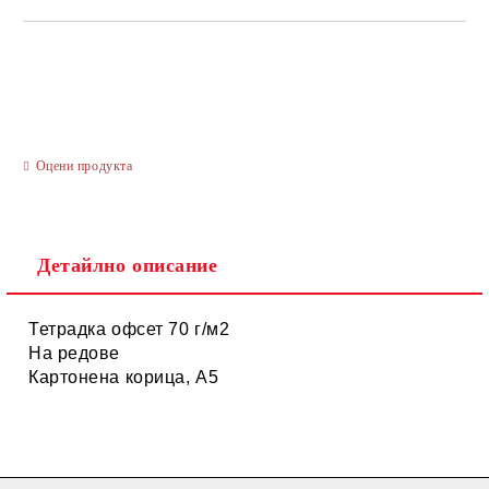
САМО ПОПЪЛНЕТЕ 3 ПОЛЕТА
Оцени продукта
Ние ще се свържем с вас в рамките на работния ден.
Детайлно описание
Тетрадка офсет 70 г/м2
На редове
Картонена корица, А5