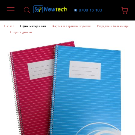
Начало
Офис материали
Хартия и хартиени изделия
Тетрадки и бележници
С прост дизайн