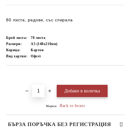
80 листа, редове, със спирала
Брой листа:
70
листа
Размери:
A5 (148x210мм)
Корица:
Картон
Вид хартия:
Офсет
Добави в желани
Back to boxes
Марка:
БЪРЗА ПОРЪЧКА БЕЗ РЕГИСТРАЦИЯ