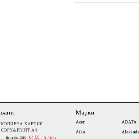
САМО ПОПЪЛНЕТЕ 3 ПОЛЕТА
Ние ще се свържем с вас в рамки
авани
Марки
Acer
ADATA
КОПИРНА ХАРТИЯ
COPY&PRINT A4
Aiko
Alexand
€4.50
Цена без ДДС:
8.80лв.