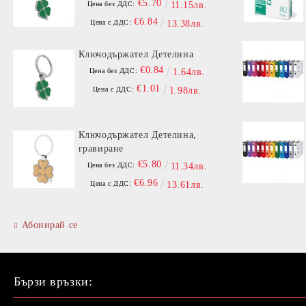
€5.70
Цена без ДДС:
11.15лв.
€6.84
Цена с ДДС:
13.38лв.
Ключодържател Детелина
€0.84
Цена без ДДС:
1.64лв.
€1.01
Цена с ДДС:
1.98лв.
Ключодържател Детелина,
гравиране
€5.80
Цена без ДДС:
11.34лв.
€6.96
Цена с ДДС:
13.61лв.
Абонирай се
Бързи връзки: