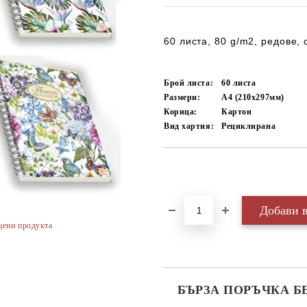
60 листа, 80 g/m2, редове,
Брой листа:
60
листа
Размери:
А4 (210х297мм)
Корица:
Картон
Вид хартия:
Рециклирана
Добави в желани
цени продукта
БЪРЗА ПОРЪЧКА Б