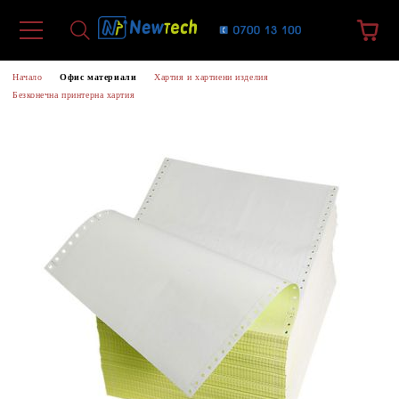
Начало
Офис материали
Хартия и хартиени изделия
Безконечна принтерна хартия