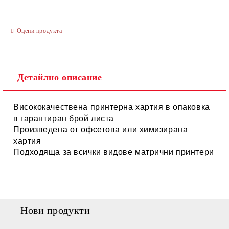
Оцени продукта
Ние ще се свържем с вас в рамките на работния ден.
Детайлно описание
Висококачествена принтерна хартия в опаковка
в гарантиран брой листа
Произведена от офсетова или химизирана
хартия
Подходяща за всички видове матрични принтери
Нови продукти