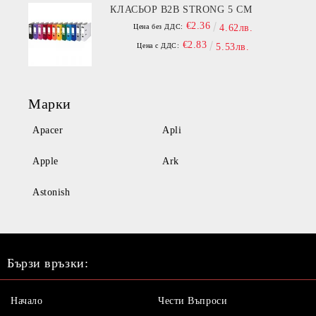
КЛАСЬОР B2B STRONG 5 СМ
€2.36
Цена без ДДС:
4.62лв.
€2.83
Цена с ДДС:
5.53лв.
Марки
Apacer
Apli
Apple
Ark
Astonish
Бързи връзки:
Начало
Чести Въпроси