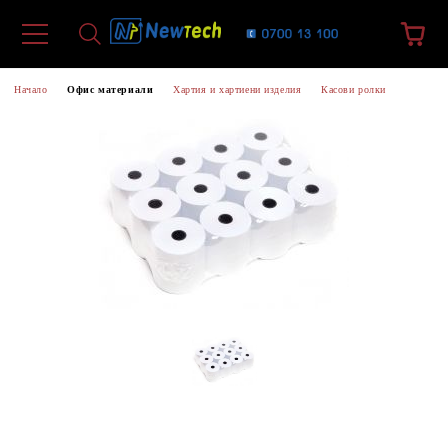
Начало
Офис материали
Хартия и хартиени изделия
Касови ролки