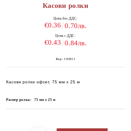
Касови ролки
Цена без ДДС:
€0.36
0.70лв.
Цена с ДДС:
€0.43
0.84лв.
Код:
1106011
Касови ролки офсет, 75 мм х 25 м
Размер ролка:
75 мм х 25 м
Добави в желани