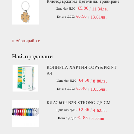
Ключодържател Детелина, гравиране
€5.80
Цена без ДДС:
11.34лв.
€6.96
Цена с ДДС:
13.61лв.
Абонирай се
Най-продавани
КОПИРНА ХАРТИЯ COPY&PRINT
A4
€4.50
Цена без ДДС:
8.80лв.
€5.40
Цена с ДДС:
10.56лв.
КЛАСЬОР B2B STRONG 7,5 СМ
€2.36
Цена без ДДС:
4.62лв.
€2.83
Цена с ДДС:
5.53лв.