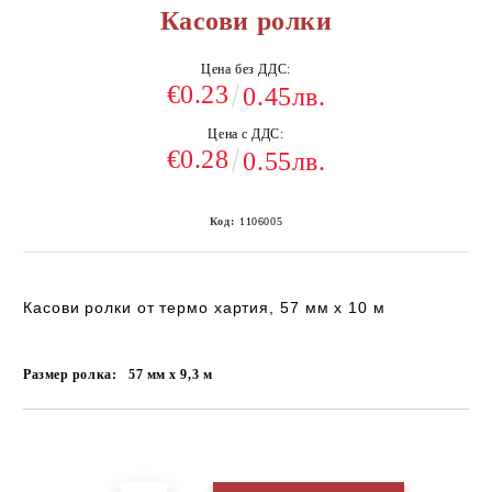
Касови ролки
Цена без ДДС:
€0.23
0.45лв.
Цена с ДДС:
€0.28
0.55лв.
Код:
1106005
Касови ролки от термо хартия, 57 мм х 10 м
Размер ролка:
57 мм х 9,3 м
Добави в желани