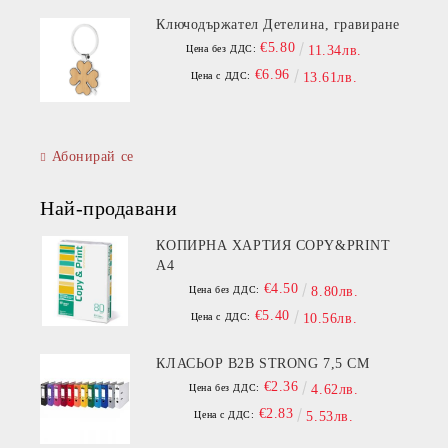
Ключодържател Детелина, гравиране
€5.80
Цена без ДДС:
11.34лв.
€6.96
Цена с ДДС:
13.61лв.
Абонирай се
Най-продавани
КОПИРНА ХАРТИЯ COPY&PRINT
A4
€4.50
Цена без ДДС:
8.80лв.
€5.40
Цена с ДДС:
10.56лв.
КЛАСЬОР B2B STRONG 7,5 СМ
€2.36
Цена без ДДС:
4.62лв.
€2.83
Цена с ДДС:
5.53лв.