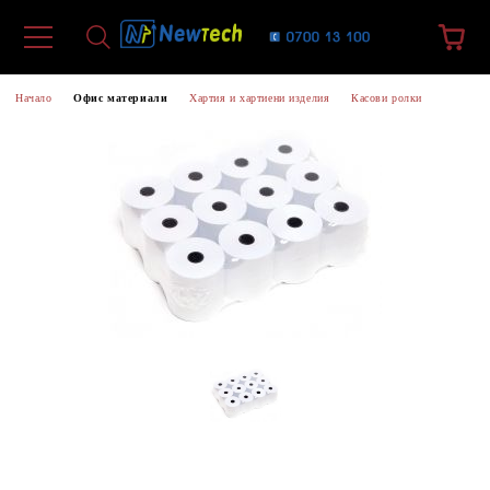
Начало
Офис материали
Хартия и хартиени изделия
Касови ролки