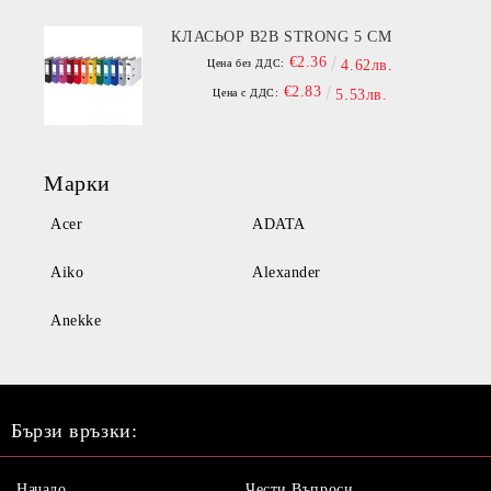
КЛАСЬОР B2B STRONG 5 СМ
€2.36
Цена без ДДС:
4.62лв.
€2.83
Цена с ДДС:
5.53лв.
Марки
Acer
ADATA
Aiko
Alexander
Anekke
Бързи връзки:
Начало
Чести Въпроси