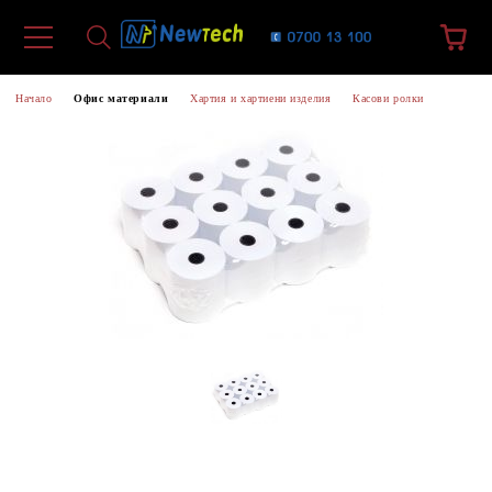
Начало
Офис материали
Хартия и хартиени изделия
Касови ролки