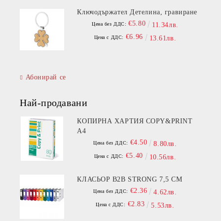
Ключодържател Детелина, гравиране
€5.80
Цена без ДДС:
11.34лв.
€6.96
Цена с ДДС:
13.61лв.
Абонирай се
Най-продавани
КОПИРНА ХАРТИЯ COPY&PRINT
A4
€4.50
Цена без ДДС:
8.80лв.
€5.40
Цена с ДДС:
10.56лв.
КЛАСЬОР B2B STRONG 7,5 СМ
€2.36
Цена без ДДС:
4.62лв.
€2.83
Цена с ДДС:
5.53лв.