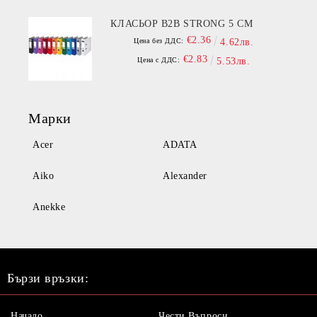
КЛАСЬОР B2B STRONG 5 СМ
€2.36
Цена без ДДС:
4.62лв.
€2.83
Цена с ДДС:
5.53лв.
Марки
Acer
ADATA
Aiko
Alexander
Anekke
Бързи връзки:
Начало
Чести Въпроси