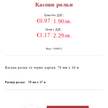
Касови ролки
Цена без ДДС:
€0.97
1.90лв.
Цена с ДДС:
€1.17
2.29лв.
Код:
1106013
Касови ролки от термо хартия, 79 мм х 34 м
Размер ролка:
79 мм х 37 м
Добави в желани