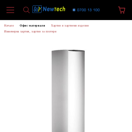
Начало
Офис материали
Хартия и хартиени изделия
Инженерна хартия, хартия за плотери