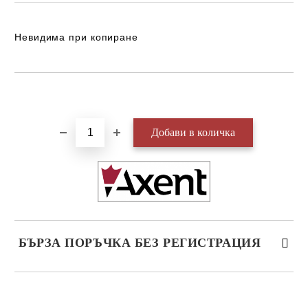
Невидима при копиране
Добави в желани
БЪРЗА ПОРЪЧКА БЕЗ РЕГИСТРАЦИЯ
САМО ПОПЪЛНЕТЕ 3 ПОЛЕТА