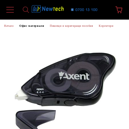
Начало
Офис материали
Пишещи и коригиращи пособия
Коректори