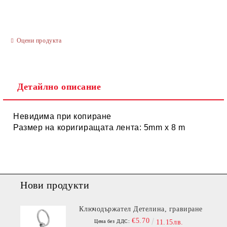
Оцени продукта
Ние ще се свържем с вас в рамките на работния ден.
Детайлно описание
Невидима при копиране
Размер на коригиращата лента: 5mm x 8 m
Нови продукти
Ключодържател Детелина, гравиране
€5.70
Цена без ДДС:
11.15лв.