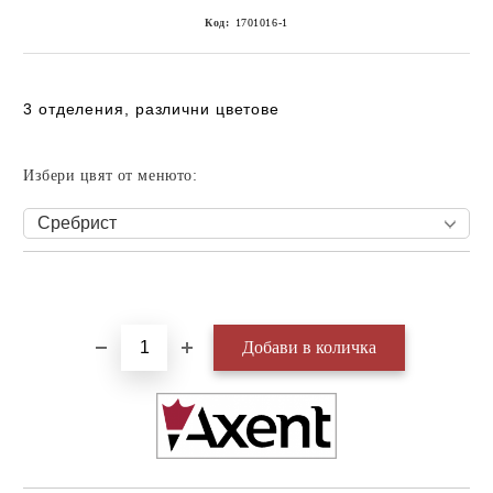
Код:
1701016-1
3 отделения, различни цветове
Избери цвят от менюто:
Добави в желани