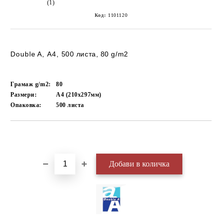
(1)
Код:
1101120
Double A, А4,
500 листа, 80 g/m2
Грамаж g/m2:
80
Размери:
А4 (210х297мм)
Опаковка:
500
листа
Добави в желани