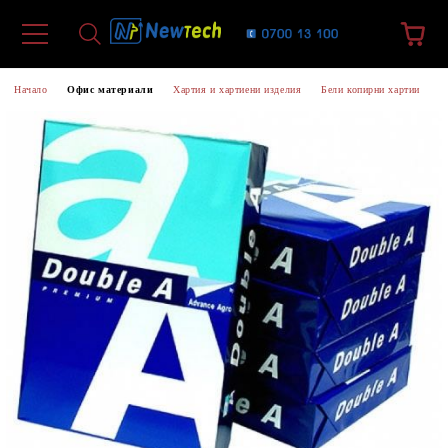
Начало
Офис материали
Хартия и хартиени изделия
Бели копирни хартии