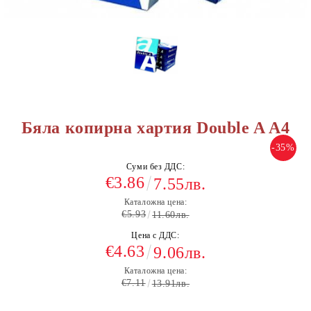
Бяла копирна хартия Double A A4
-35%
Суми без ДДС:
€3.86
7.55лв.
Каталожна цена:
€5.93
11.60лв.
Цена с ДДС:
€4.63
9.06лв.
Каталожна цена:
€7.11
13.91лв.