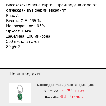
Висококачествена хартия, произведена само от
отглеждан във ферми евкалипт
Клас А
Белота CIE: 165 %
Непрозрачност: 95%
Яркост: 104%
Дебелина: 108 микрона
500 листа в пакет
80 g/m2
Нови продукти
Ключодържател Детелина, гравиране
€5.70
Цена без ДДС:
11.15лв.
€6.84
Цена с ДДС:
13.38лв.