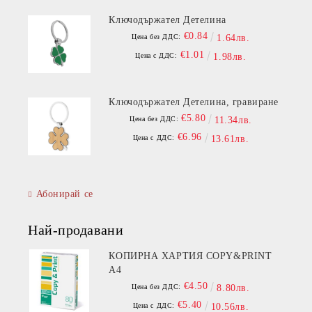
Ключодържател Детелина
€0.84
Цена без ДДС:
1.64лв.
€1.01
Цена с ДДС:
1.98лв.
Ключодържател Детелина, гравиране
€5.80
Цена без ДДС:
11.34лв.
€6.96
Цена с ДДС:
13.61лв.
Абонирай се
Най-продавани
КОПИРНА ХАРТИЯ COPY&PRINT
A4
€4.50
Цена без ДДС:
8.80лв.
€5.40
Цена с ДДС:
10.56лв.