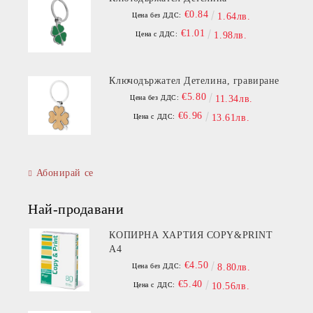
€0.84
Цена без ДДС:
1.64лв.
€1.01
Цена с ДДС:
1.98лв.
Ключодържател Детелина, гравиране
€5.80
Цена без ДДС:
11.34лв.
€6.96
Цена с ДДС:
13.61лв.
Абонирай се
Най-продавани
КОПИРНА ХАРТИЯ COPY&PRINT
A4
€4.50
Цена без ДДС:
8.80лв.
€5.40
Цена с ДДС:
10.56лв.