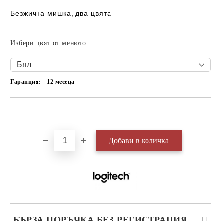
Безжична мишка, два цвята
Избери цвят от менюто:
Гаранция:
12 месеца
Добави в желани
БЪРЗА ПОРЪЧКА БЕЗ РЕГИСТРАЦИЯ