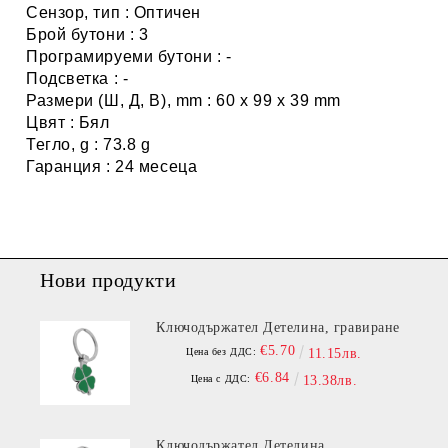
Сензор, тип : Оптичен
Брой бутони : 3
Програмируеми бутони : -
Подсветка : -
Размери (Ш, Д, В), mm : 60 x 99 x 39 mm
Цвят : Бял
Тегло, g : 73.8 g
Гаранция : 24 месеца
Нови продукти
Ключодържател Детелина, гравиране
€5.70
Цена без ДДС:
11.15лв.
€6.84
Цена с ДДС:
13.38лв.
Ключодържател Детелина