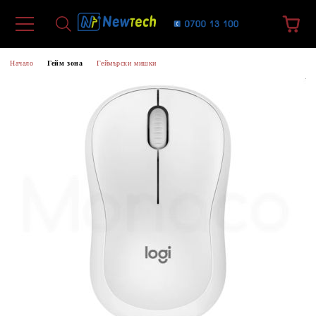
Начало
Гейм зона
Геймърски мишки